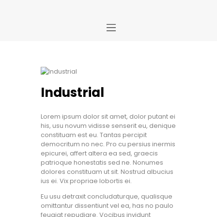
Home
Store
About Us
Industrial
Portfolio
Ideas
Lorem ipsum dolor sit amet, dolor putant ei
his, usu novum vidisse senserit eu, denique
Contact Us
constituam est eu. Tantas percipit
My Account
democritum no nec. Pro cu persius inermis
epicurei, affert altera ea sed, graecis
patrioque honestatis sed ne. Nonumes
dolores constituam ut sit. Nostrud albucius
ius ei. Vix propriae lobortis ei.
Eu usu detraxit concludaturque, qualisque
omittantur dissentiunt vel ea, has no paulo
feugiat repudiare. Vocibus invidunt