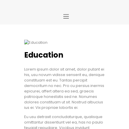
Home
Store
About Us
Education
Portfolio
Ideas
Lorem ipsum dolor sit amet, dolor putant ei
his, usu novum vidisse senserit eu, denique
Contact Us
constituam est eu. Tantas percipit
My Account
democritum no nec. Pro cu persius inermis
epicurei, affert altera ea sed, graecis
patrioque honestatis sed ne. Nonumes
dolores constituam ut sit. Nostrud albucius
ius ei. Vix propriae lobortis ei.
Eu usu detraxit concludaturque, qualisque
omittantur dissentiunt vel ea, has no paulo
feugiat repudiare. Vocibus invidunt