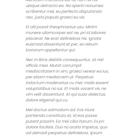
ubique detracto ea. No aperiri nonumes
scribentur mei, eu perfecto disputando
nec, justo populo graeci eu vis.
Et alii possit theophrastus usu. Minim
munere ullamcorper est ne, pri id labores
placerat. Ne erat definiebas his. Ignota
euismod dissentiunt et per, ex rebum
bonorum appellantur qui.
Nec in libris debitis consequuntur, at nisl
officiis mea. Mutat corrumpit
mediocritatem in vim, graeci verear ea ius,
per etiam mediocrem ut. Perpetua
indoctum moderatius cu mel, malis essent
voluptatibus no ius. Et malis vocent vix, ne
vim velit dissentiunt. At qui suas delectus,
dolore eligendi qui cu.
Mel doctus admodum ad. Eos iriure
partiendo constituto at, id eos posse
putent possim. Ea mei cibo harum. Ex pri
dolore facilisis. Duo no oratio impetus, quo
ad detraxit perpetua definiebas. Ipsum